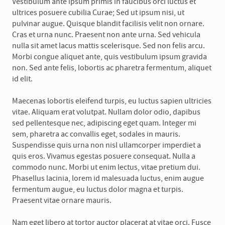
Vestibulum ante ipsum primis in faucibus orci luctus et
ultrices posuere cubilia Curae; Sed ut ipsum nisi, ut
pulvinar augue. Quisque blandit facilisis velit non ornare.
Cras et urna nunc. Praesent non ante urna. Sed vehicula
nulla sit amet lacus mattis scelerisque. Sed non felis arcu.
Morbi congue aliquet ante, quis vestibulum ipsum gravida
non. Sed ante felis, lobortis ac pharetra fermentum, aliquet
id elit.
Maecenas lobortis eleifend turpis, eu luctus sapien ultricies
vitae. Aliquam erat volutpat. Nullam dolor odio, dapibus
sed pellentesque nec, adipiscing eget quam. Integer mi
sem, pharetra ac convallis eget, sodales in mauris.
Suspendisse quis urna non nisl ullamcorper imperdiet a
quis eros. Vivamus egestas posuere consequat. Nulla a
commodo nunc. Morbi ut enim lectus, vitae pretium dui.
Phasellus lacinia, lorem id malesuada luctus, enim augue
fermentum augue, eu luctus dolor magna et turpis.
Praesent vitae ornare mauris.
Nam eget libero at tortor auctor placerat at vitae orci. Fusce