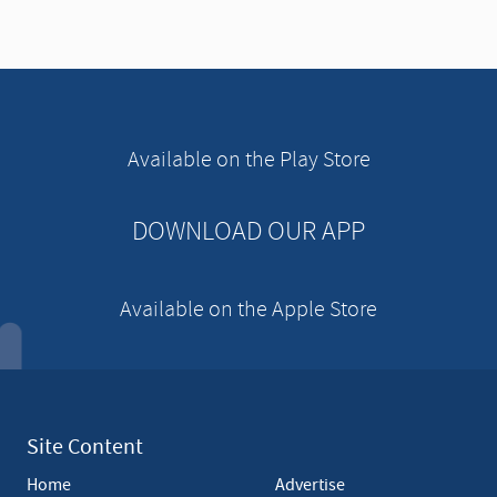
v
e
r
t
i
s
e
Available on the Play Store
m
e
n
DOWNLOAD OUR APP
t
Available on the Apple Store
Site Content
Home
Advertise