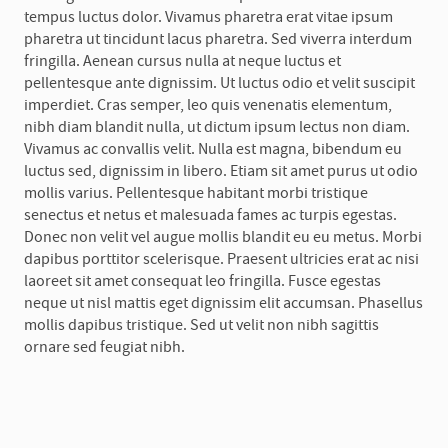
tempus luctus dolor. Vivamus pharetra erat vitae ipsum
pharetra ut tincidunt lacus pharetra. Sed viverra interdum
fringilla. Aenean cursus nulla at neque luctus et
pellentesque ante dignissim. Ut luctus odio et velit suscipit
imperdiet. Cras semper, leo quis venenatis elementum,
nibh diam blandit nulla, ut dictum ipsum lectus non diam.
Vivamus ac convallis velit. Nulla est magna, bibendum eu
luctus sed, dignissim in libero. Etiam sit amet purus ut odio
mollis varius. Pellentesque habitant morbi tristique
senectus et netus et malesuada fames ac turpis egestas.
Donec non velit vel augue mollis blandit eu eu metus. Morbi
dapibus porttitor scelerisque. Praesent ultricies erat ac nisi
laoreet sit amet consequat leo fringilla. Fusce egestas
neque ut nisl mattis eget dignissim elit accumsan. Phasellus
mollis dapibus tristique. Sed ut velit non nibh sagittis
ornare sed feugiat nibh.
A
d